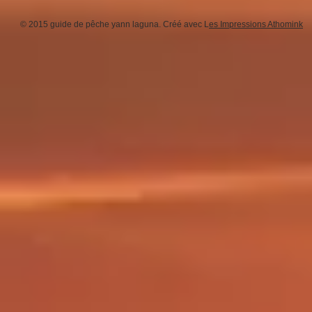
© 2015 guide de pêche yann laguna. Créé avec L
es I
mpressions
Athomink