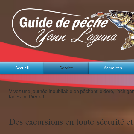
Accueil
Service
Actualités
Vivez une journée inoubliable en pêchant le doré, l'achigan
lac Saint Pierre !
Des excursions en toute sécurité et