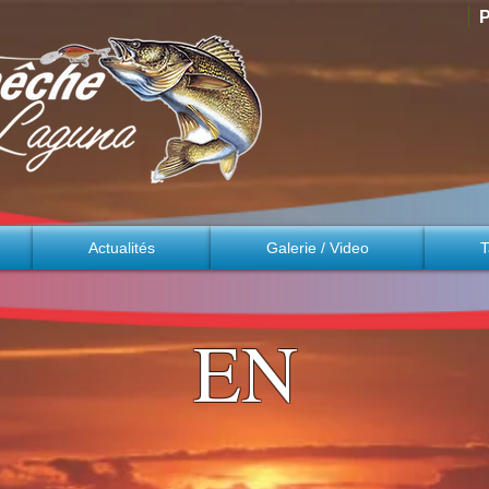
P
Actualités
Galerie / Video
T
EN