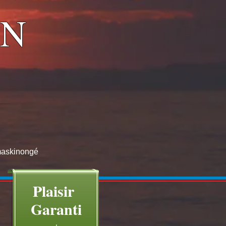
ON
 maskinongé
Plaisir
Garanti